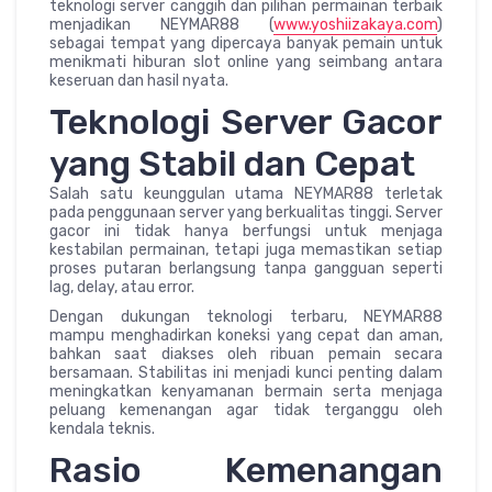
teknologi server canggih dan pilihan permainan terbaik
menjadikan NEYMAR88 (
www.yoshiizakaya.com
)
sebagai tempat yang dipercaya banyak pemain untuk
menikmati hiburan slot online yang seimbang antara
keseruan dan hasil nyata.
Teknologi Server Gacor
yang Stabil dan Cepat
Salah satu keunggulan utama NEYMAR88 terletak
pada penggunaan server yang berkualitas tinggi. Server
gacor ini tidak hanya berfungsi untuk menjaga
kestabilan permainan, tetapi juga memastikan setiap
proses putaran berlangsung tanpa gangguan seperti
lag, delay, atau error.
Dengan dukungan teknologi terbaru, NEYMAR88
mampu menghadirkan koneksi yang cepat dan aman,
bahkan saat diakses oleh ribuan pemain secara
bersamaan. Stabilitas ini menjadi kunci penting dalam
meningkatkan kenyamanan bermain serta menjaga
peluang kemenangan agar tidak terganggu oleh
kendala teknis.
Rasio Kemenangan