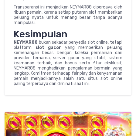
Transparansi ini menjadikan NEYMAR88 dipercaya oleh
ribuan pemain, karena setiap putaran slot memberikan
peluang nyata untuk menang besar tanpa adanya
manipulasi.
Kesimpulan
NEYMAR88
bukan sekadar penyedia slot online, tetapi
platform
slot gacor
yang memberikan peluang
kemenangan besar. Dengan koleksi permainan dari
provider ternama, server gacor yang stabil, sistem
keamanan terbaik, dan bonus serta fitur eksklusif,
NEYMAR88 menghadirkan pengalaman bermain yang
lengkap. Komitmen terhadap fair play dan kenyamanan
pemain menjadikannya salah satu situs slot online
paling terpercaya dan diminati saat ini.