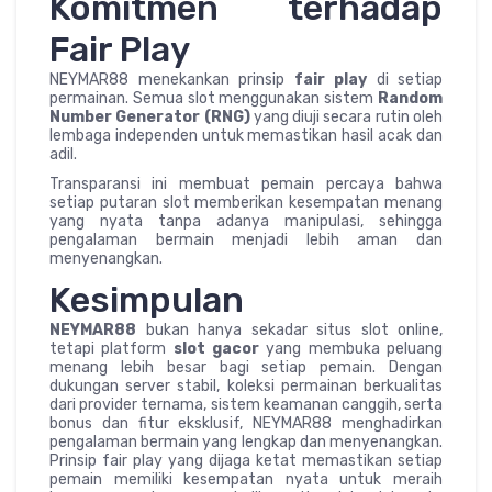
Komitmen terhadap
Fair Play
NEYMAR88 menekankan prinsip
fair play
di setiap
permainan. Semua slot menggunakan sistem
Random
Number Generator (RNG)
yang diuji secara rutin oleh
lembaga independen untuk memastikan hasil acak dan
adil.
Transparansi ini membuat pemain percaya bahwa
setiap putaran slot memberikan kesempatan menang
yang nyata tanpa adanya manipulasi, sehingga
pengalaman bermain menjadi lebih aman dan
menyenangkan.
Kesimpulan
NEYMAR88
bukan hanya sekadar situs slot online,
tetapi platform
slot gacor
yang membuka peluang
menang lebih besar bagi setiap pemain. Dengan
dukungan server stabil, koleksi permainan berkualitas
dari provider ternama, sistem keamanan canggih, serta
bonus dan fitur eksklusif, NEYMAR88 menghadirkan
pengalaman bermain yang lengkap dan menyenangkan.
Prinsip fair play yang dijaga ketat memastikan setiap
pemain memiliki kesempatan nyata untuk meraih