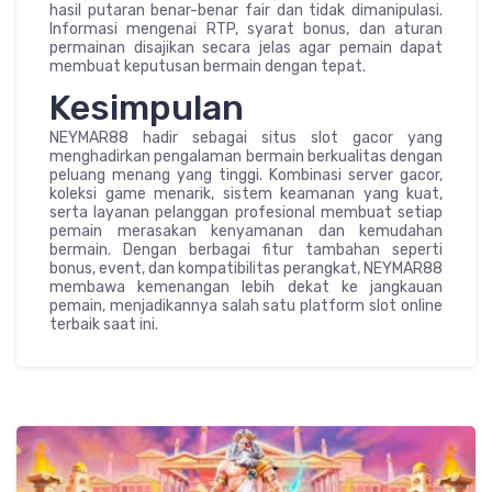
hasil putaran benar-benar fair dan tidak dimanipulasi.
Informasi mengenai RTP, syarat bonus, dan aturan
permainan disajikan secara jelas agar pemain dapat
membuat keputusan bermain dengan tepat.
Kesimpulan
NEYMAR88 hadir sebagai situs slot gacor yang
menghadirkan pengalaman bermain berkualitas dengan
peluang menang yang tinggi. Kombinasi server gacor,
koleksi game menarik, sistem keamanan yang kuat,
serta layanan pelanggan profesional membuat setiap
pemain merasakan kenyamanan dan kemudahan
bermain. Dengan berbagai fitur tambahan seperti
bonus, event, dan kompatibilitas perangkat, NEYMAR88
membawa kemenangan lebih dekat ke jangkauan
pemain, menjadikannya salah satu platform slot online
terbaik saat ini.