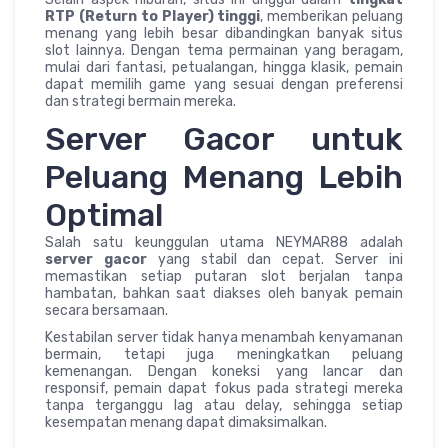
RTP (Return to Player) tinggi
, memberikan peluang
menang yang lebih besar dibandingkan banyak situs
slot lainnya. Dengan tema permainan yang beragam,
mulai dari fantasi, petualangan, hingga klasik, pemain
dapat memilih game yang sesuai dengan preferensi
dan strategi bermain mereka.
Server Gacor untuk
Peluang Menang Lebih
Optimal
Salah satu keunggulan utama NEYMAR88 adalah
server gacor
yang stabil dan cepat. Server ini
memastikan setiap putaran slot berjalan tanpa
hambatan, bahkan saat diakses oleh banyak pemain
secara bersamaan.
Kestabilan server tidak hanya menambah kenyamanan
bermain, tetapi juga meningkatkan peluang
kemenangan. Dengan koneksi yang lancar dan
responsif, pemain dapat fokus pada strategi mereka
tanpa terganggu lag atau delay, sehingga setiap
kesempatan menang dapat dimaksimalkan.