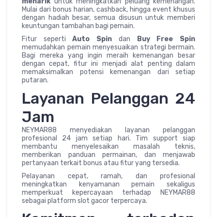
menarik
untuk meningkatkan peluang kemenangan.
Mulai dari bonus harian, cashback, hingga event khusus
dengan hadiah besar, semua disusun untuk memberi
keuntungan tambahan bagi pemain.
Fitur seperti
Auto Spin
dan
Buy Free Spin
memudahkan pemain menyesuaikan strategi bermain.
Bagi mereka yang ingin meraih kemenangan besar
dengan cepat, fitur ini menjadi alat penting dalam
memaksimalkan potensi kemenangan dari setiap
putaran.
Layanan Pelanggan 24
Jam
NEYMAR88 menyediakan layanan pelanggan
profesional 24 jam setiap hari. Tim support siap
membantu menyelesaikan masalah teknis,
memberikan panduan permainan, dan menjawab
pertanyaan terkait bonus atau fitur yang tersedia.
Pelayanan cepat, ramah, dan profesional
meningkatkan kenyamanan pemain sekaligus
memperkuat kepercayaan terhadap NEYMAR88
sebagai platform slot gacor terpercaya.