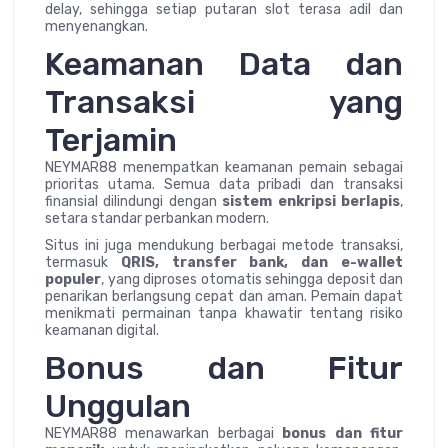
delay, sehingga setiap putaran slot terasa adil dan
menyenangkan.
Keamanan Data dan
Transaksi yang
Terjamin
NEYMAR88 menempatkan keamanan pemain sebagai
prioritas utama. Semua data pribadi dan transaksi
finansial dilindungi dengan
sistem enkripsi berlapis
,
setara standar perbankan modern.
Situs ini juga mendukung berbagai metode transaksi,
termasuk
QRIS, transfer bank, dan e-wallet
populer
, yang diproses otomatis sehingga deposit dan
penarikan berlangsung cepat dan aman. Pemain dapat
menikmati permainan tanpa khawatir tentang risiko
keamanan digital.
Bonus dan Fitur
Unggulan
NEYMAR88 menawarkan berbagai
bonus dan fitur