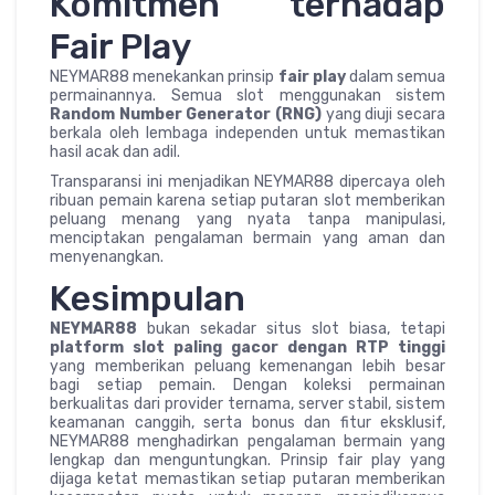
Komitmen terhadap
Fair Play
NEYMAR88 menekankan prinsip
fair play
dalam semua
permainannya. Semua slot menggunakan sistem
Random Number Generator (RNG)
yang diuji secara
berkala oleh lembaga independen untuk memastikan
hasil acak dan adil.
Transparansi ini menjadikan NEYMAR88 dipercaya oleh
ribuan pemain karena setiap putaran slot memberikan
peluang menang yang nyata tanpa manipulasi,
menciptakan pengalaman bermain yang aman dan
menyenangkan.
Kesimpulan
NEYMAR88
bukan sekadar situs slot biasa, tetapi
platform slot paling gacor dengan RTP tinggi
yang memberikan peluang kemenangan lebih besar
bagi setiap pemain. Dengan koleksi permainan
berkualitas dari provider ternama, server stabil, sistem
keamanan canggih, serta bonus dan fitur eksklusif,
NEYMAR88 menghadirkan pengalaman bermain yang
lengkap dan menguntungkan. Prinsip fair play yang
dijaga ketat memastikan setiap putaran memberikan