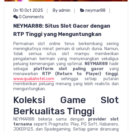
On 10 Oct 2025
By admin
neymar88
0 Comments
NEYMAR88: Situs Slot Gacor dengan
RTP Tinggi yang Menguntungkan
Permainan slot online terus berkembang seiring
meningkatnya minat pemain di seluruh dunia. Namun,
tidak semua situs slot mampu memberikan
pengalaman bermain yang menyenangkan sekaligus
peluang kemenangan yang optimal.
NEYMAR88
hadir
sebagai
platform slot paling gacor
yang
menawarkan
RTP (Return to Player) tinggi
,
www.qualiahotel.com
sehingga setiap putaran
memberikan peluang menang yang lebih realistis dan
menguntungkan.
Koleksi Game Slot
Berkualitas Tinggi
NEYMAR88 bekerja sama dengan
provider slot
ternama
seperti Pragmatic Play, PG Soft, Habanero,
JOKER123, dan Spadegaming. Setiap game dirancang