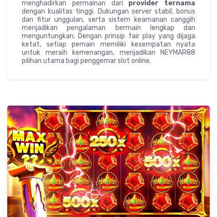
menghadirkan permainan dari
provider ternama
dengan kualitas tinggi. Dukungan server stabil, bonus
dan fitur unggulan, serta sistem keamanan canggih
menjadikan pengalaman bermain lengkap dan
menguntungkan. Dengan prinsip fair play yang dijaga
ketat, setiap pemain memiliki kesempatan nyata
untuk meraih kemenangan, menjadikan NEYMAR88
pilihan utama bagi penggemar slot online.