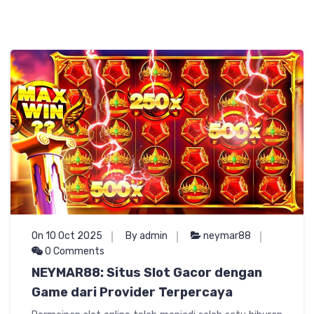
On 10 Oct 2025
By admin
neymar88
0 Comments
NEYMAR88: Situs Slot Gacor dengan
Game dari Provider Terpercaya