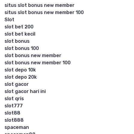
situs slot bonus new member
situs slot bonus new member 100
Slot
slot bet 200
slot bet kecil
slot bonus
slot bonus 100
slot bonus new member
slot bonus new member 100
slot depo 10k
slot depo 20k
slot gacor
slot gacor hari ini
slot qris
slot777
slot88
slot888
spaceman