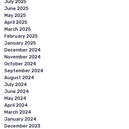
July 2025
June 2025
May 2025
April 2025
March 2025
February 2025
January 2025
December 2024
November 2024
October 2024
September 2024
August 2024
July 2024
June 2024
May 2024
April 2024
March 2024
January 2024
December 2023