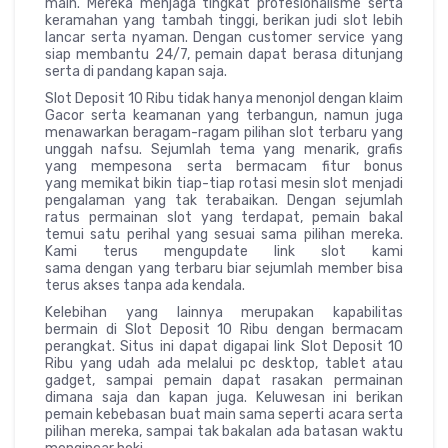
main. Mereka menjaga tingkat profesionalisme serta
keramahan yang tambah tinggi, berikan judi slot lebih
lancar serta nyaman. Dengan customer service yang
siap membantu 24/7, pemain dapat berasa ditunjang
serta di pandang kapan saja.
Slot Deposit 10 Ribu tidak hanya menonjol dengan klaim
Gacor serta keamanan yang terbangun, namun juga
menawarkan beragam-ragam pilihan slot terbaru yang
unggah nafsu. Sejumlah tema yang menarik, grafis
yang mempesona serta bermacam fitur bonus
yang memikat bikin tiap-tiap rotasi mesin slot menjadi
pengalaman yang tak terabaikan. Dengan sejumlah
ratus permainan slot yang terdapat, pemain bakal
temui satu perihal yang sesuai sama pilihan mereka.
Kami terus mengupdate link slot kami
sama dengan yang terbaru biar sejumlah member bisa
terus akses tanpa ada kendala.
Kelebihan yang lainnya merupakan kapabilitas
bermain di Slot Deposit 10 Ribu dengan bermacam
perangkat. Situs ini dapat digapai link Slot Deposit 10
Ribu yang udah ada melalui pc desktop, tablet atau
gadget, sampai pemain dapat rasakan permainan
dimana saja dan kapan juga. Keluwesan ini berikan
pemain kebebasan buat main sama seperti acara serta
pilihan mereka, sampai tak bakalan ada batasan waktu