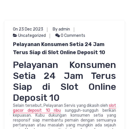
On 23 Dec 2023
By admin
Uncategorized
0 Comments
Pelayanan Konsumen Setia 24 Jam
Terus Siap di Slot Online Deposit 10
Pelayanan Konsumen
Setia 24 Jam Terus
Siap di Slot Online
Deposit 10
Selain tersebut, Pelayanan Servis yang dikasih oleh
slot
gacor deposit 10 ribu
sungguh-sungguh berikan
kepuasan. Kubu dukungan konsumen setia yang
responsif siap membantu pemain dengan semuanya
pertanyaan atau masalah yang mungkin ada sejauh