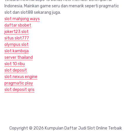
Indonesia. Mainkan game seru dan menarik seperti pragmatic
slot dan slot88 sekarang juga.
slot mahjong ways
daftar sbobet
joker123 slot
situs slot777
olympus slot
slot kamboja
server thailand
slot 10 ribu
slot deposit
slot nexus engine
pragmatic play
slot deposit qris
Copyright © 2026 Kumpulan Daftar Judi Slot Online Terbaik