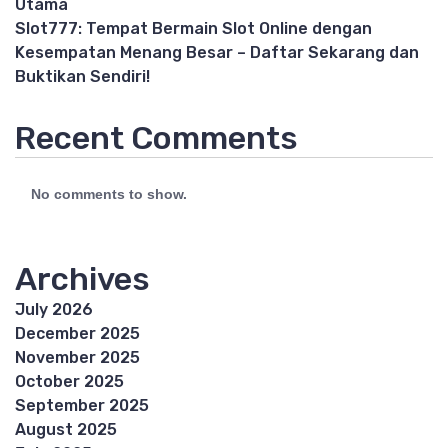
Utama
Slot777: Tempat Bermain Slot Online dengan
Kesempatan Menang Besar – Daftar Sekarang dan
Buktikan Sendiri!
Recent Comments
No comments to show.
Archives
July 2026
December 2025
November 2025
October 2025
September 2025
August 2025