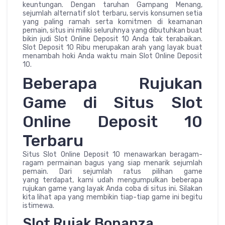
keuntungan. Dengan taruhan Gampang Menang,
sejumlah alternatif slot terbaru, servis konsumen setia
yang paling ramah serta komitmen di keamanan
pemain, situs ini miliki seluruhnya yang dibutuhkan buat
bikin judi Slot Online Deposit 10 Anda tak terabaikan.
Slot Deposit 10 Ribu merupakan arah yang layak buat
menambah hoki Anda waktu main Slot Online Deposit
10.
Beberapa Rujukan
Game di Situs Slot
Online Deposit 10
Terbaru
Situs Slot Online Deposit 10 menawarkan beragam-
ragam permainan bagus yang siap menarik sejumlah
pemain. Dari sejumlah ratus pilihan game
yang terdapat, kami udah mengumpulkan beberapa
rujukan game yang layak Anda coba di situs ini. Silakan
kita lihat apa yang membikin tiap-tiap game ini begitu
istimewa.
Slot Rujak Bonanza