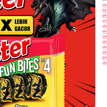
sl
da
jo
si
ol
sl
se
slo
sl
sl
pr
slo