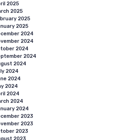
ril 2025
rch 2025
bruary 2025
nuary 2025
ecember 2024
ovember 2024
tober 2024
eptember 2024
gust 2024
ly 2024
ne 2024
y 2024
ril 2024
rch 2024
nuary 2024
ecember 2023
ovember 2023
tober 2023
gust 2023