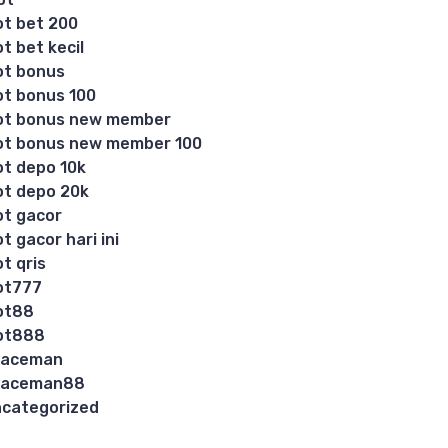
ot bet 200
ot bet kecil
ot bonus
ot bonus 100
ot bonus new member
ot bonus new member 100
ot depo 10k
ot depo 20k
ot gacor
ot gacor hari ini
ot qris
ot777
ot88
ot888
paceman
paceman88
categorized