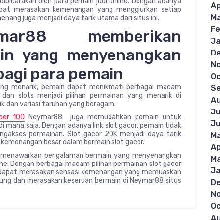
 dibicarakan oleh para pemain judi online. Dengan adanya
Ap
apat merasakan kemenangan yang menggiurkan setiap
Ma
enang juga menjadi daya tarik utama dari situs ini.
Fe
mar88 memberikan
Ja
in yang menyenangkan
D
N
bagi para pemain
Oc
 yang menarik, pemain dapat menikmati berbagai macam
S
dan slots menjadi pilihan permainan yang menarik di
Au
 dan variasi taruhan yang beragam.
Ju
ber 100
Neymar88 juga memudahkan pemain untuk
Ju
di mana saja. Dengan adanya link slot gacor, pemain tidak
ngakses permainan. Slot gacor 20K menjadi daya tarik
Ma
 kemenangan besar dalam bermain slot gacor.
Ap
88 menawarkan pengalaman bermain yang menyenangkan
Ma
ne. Dengan berbagai macam pilihan permainan slot gacor
Ja
n dapat merasakan sensasi kemenangan yang memuaskan
abung dan merasakan keseruan bermain di Neymar88 situs
D
N
Oc
Au