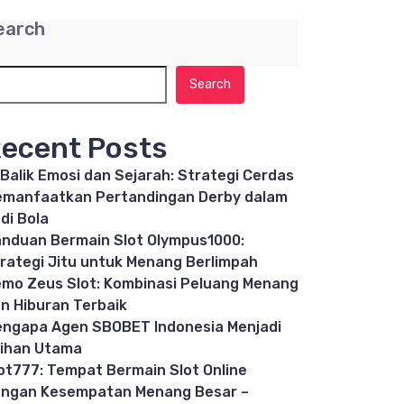
earch
Search
ecent Posts
 Balik Emosi dan Sejarah: Strategi Cerdas
manfaatkan Pertandingan Derby dalam
di Bola
nduan Bermain Slot Olympus1000:
rategi Jitu untuk Menang Berlimpah
mo Zeus Slot: Kombinasi Peluang Menang
n Hiburan Terbaik
ngapa Agen SBOBET Indonesia Menjadi
lihan Utama
ot777: Tempat Bermain Slot Online
ngan Kesempatan Menang Besar –