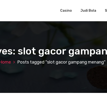
Casino
Judi Bola
S
ves: slot gacor gamp
Home
Posts tagged "slot gacor gampang menang"