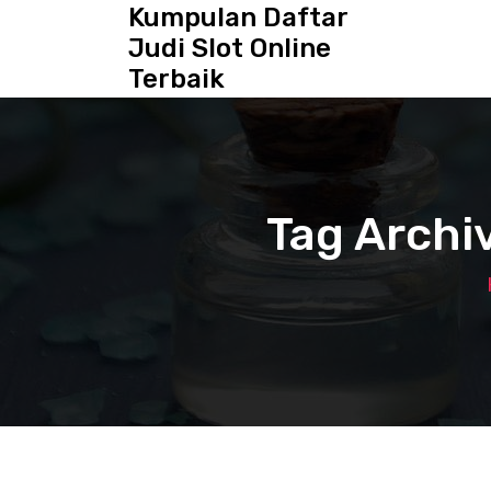
S
Kumpulan Daftar
k
Judi Slot Online
i
Terbaik
p
t
o
c
o
n
Tag Archi
t
e
n
t